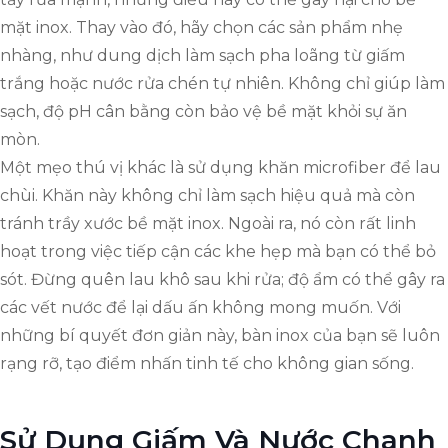
mặt inox. Thay vào đó, hãy chọn các sản phẩm nhẹ
nhàng, như dung dịch làm sạch pha loãng từ giấm
trắng hoặc nước rửa chén tự nhiên. Không chỉ giúp làm
sạch, độ pH cân bằng còn bảo vệ bề mặt khỏi sự ăn
mòn.
Một mẹo thú vị khác là sử dụng khăn microfiber để lau
chùi. Khăn này không chỉ làm sạch hiệu quả mà còn
tránh trầy xước bề mặt inox. Ngoài ra, nó còn rất linh
hoạt trong việc tiếp cận các khe hẹp mà bạn có thể bỏ
sót. Đừng quên lau khô sau khi rửa; độ ẩm có thể gây ra
các vết nước để lại dấu ấn không mong muốn. Với
những bí quyết đơn giản này, bàn inox của bạn sẽ luôn
rạng rỡ, tạo điểm nhấn tinh tế cho không gian sống.
Sử Dụng Giấm Và Nước Chanh