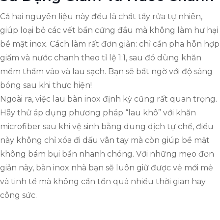
Cả hai nguyên liệu này đều là chất tẩy rửa tự nhiên,
giúp loại bỏ các vết bẩn cứng đầu mà không làm hư hại
bề mặt inox. Cách làm rất đơn giản: chỉ cần pha hỗn hợp
giấm và nước chanh theo tỉ lệ 1:1, sau đó dùng khăn
mềm thấm vào và lau sạch. Bạn sẽ bất ngờ với độ sáng
bóng sau khi thực hiện!
Ngoài ra, việc lau bàn inox định kỳ cũng rất quan trọng.
Hãy thử áp dụng phương pháp “lau khô” với khăn
microfiber sau khi vệ sinh bằng dung dịch tự chế, điều
này không chỉ xóa đi dấu vân tay mà còn giúp bề mặt
không bám bụi bẩn nhanh chóng. Với những mẹo đơn
giản này, bàn inox nhà bạn sẽ luôn giữ được vẻ mới mẻ
và tinh tế mà không cần tốn quá nhiều thời gian hay
công sức.